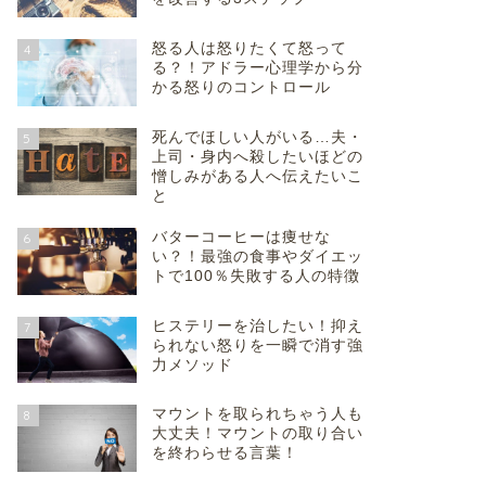
怒る人は怒りたくて怒って
4
る？！アドラー心理学から分
かる怒りのコントロール
死んでほしい人がいる…夫・
5
上司・身内へ殺したいほどの
憎しみがある人へ伝えたいこ
と
バターコーヒーは痩せな
6
い？！最強の食事やダイエッ
トで100％失敗する人の特徴
ヒステリーを治したい！抑え
7
られない怒りを一瞬で消す強
力メソッド
マウントを取られちゃう人も
8
大丈夫！マウントの取り合い
を終わらせる言葉！