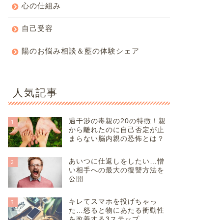
心の仕組み
自己受容
陽のお悩み相談＆藍の体験シェア
人気記事
過干渉の毒親の20の特徴！親
1
から離れたのに自己否定が止
まらない脳内親の恐怖とは？
あいつに仕返しをしたい…憎
2
い相手への最大の復讐方法を
公開
キレてスマホを投げちゃっ
3
た…怒ると物にあたる衝動性
を改善する3ステップ