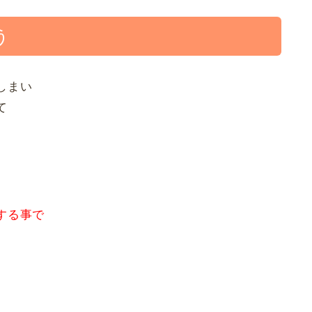
う
しまい
て
。
する事で