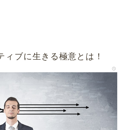
貴方へ
お問い合わせ
過干渉の毒親の20の特徴
引
とは
あなたのやる気を発揮する方法
ティブに生きる極意とは！