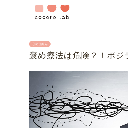
こころらぼが初めての
be myself 自己受容
心の仕組み
褒め療法は危険？！ポジ