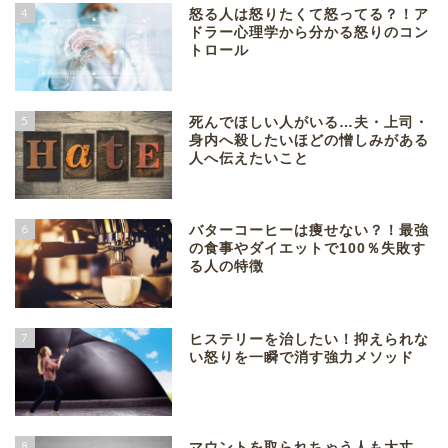
4
怒る人は怒りたくて怒ってる？！ア
ドラー心理学から分かる怒りのコン
トロール
5
死んでほしい人がいる…夫・上司・
身内へ殺したいほどの憎しみがある
人へ伝えたいこと
6
バターコーヒーは痩せない？！最強
の食事やダイエットで100％失敗す
る人の特徴
7
ヒステリーを治したい！抑えられな
い怒りを一瞬で消す強力メソッド
8
マウントを取られちゃう人も大丈