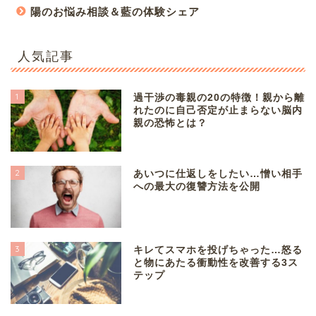
陽のお悩み相談＆藍の体験シェア
人気記事
1
過干渉の毒親の20の特徴！親から離
れたのに自己否定が止まらない脳内
親の恐怖とは？
2
あいつに仕返しをしたい…憎い相手
への最大の復讐方法を公開
3
キレてスマホを投げちゃった…怒る
と物にあたる衝動性を改善する3ス
テップ