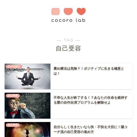
― TAG ―
自己受容
心の仕組み
褒め療法は危険？！ポジティブに生きる極意と
は！
自己受容
不幸な人生が終了する！？あなたの生命を維持す
る愛の自作自演プログラムを解除せよ
自己受容
自分らしく生きたいなら快・不快を大切に！陽コ
ーチ流の自己受容の進め方