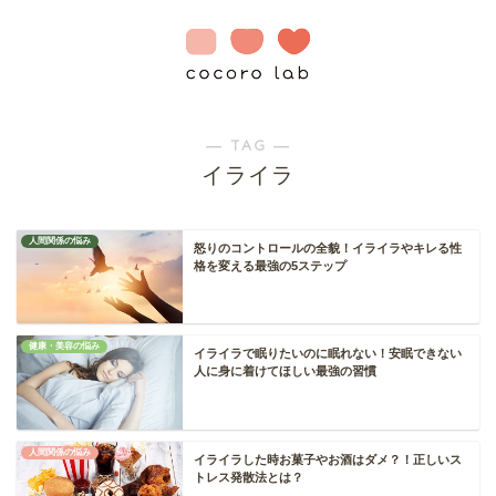
― TAG ―
イライラ
人間関係の悩み
怒りのコントロールの全貌！イライラやキレる性
格を変える最強の5ステップ
健康・美容の悩み
イライラで眠りたいのに眠れない！安眠できない
人に身に着けてほしい最強の習慣
人間関係の悩み
イライラした時お菓子やお酒はダメ？！正しいス
トレス発散法とは？