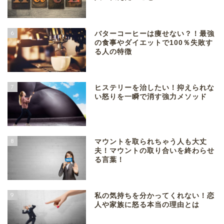
6
バターコーヒーは痩せない？！最強
の食事やダイエットで100％失敗す
る人の特徴
7
ヒステリーを治したい！抑えられな
い怒りを一瞬で消す強力メソッド
8
マウントを取られちゃう人も大丈
夫！マウントの取り合いを終わらせ
る言葉！
9
私の気持ちを分かってくれない！恋
人や家族に怒る本当の理由とは