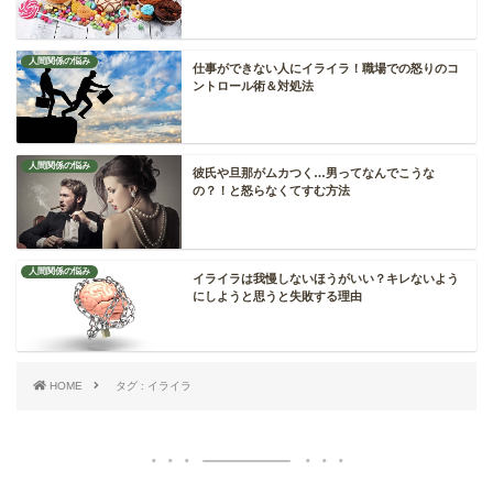
人間関係の悩み
仕事ができない人にイライラ！職場での怒りのコ
ントロール術＆対処法
人間関係の悩み
彼氏や旦那がムカつく…男ってなんでこうな
の？！と怒らなくてすむ方法
人間関係の悩み
イライラは我慢しないほうがいい？キレないよう
にしようと思うと失敗する理由
HOME
タグ : イライラ