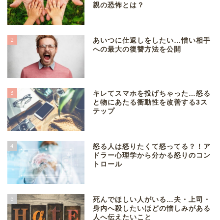
親の恐怖とは？
2
あいつに仕返しをしたい…憎い相手
への最大の復讐方法を公開
3
キレてスマホを投げちゃった…怒る
と物にあたる衝動性を改善する3ス
テップ
4
怒る人は怒りたくて怒ってる？！ア
ドラー心理学から分かる怒りのコン
トロール
5
死んでほしい人がいる…夫・上司・
身内へ殺したいほどの憎しみがある
人へ伝えたいこと